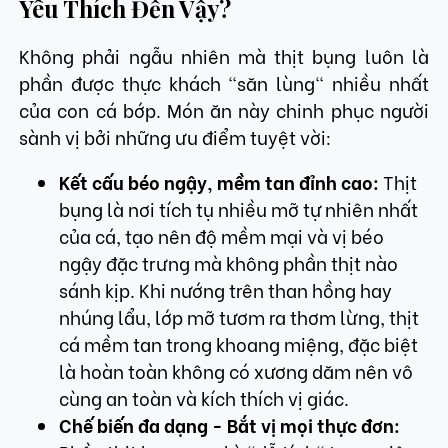
Yêu Thích Đến Vậy?
Không phải ngẫu nhiên mà thịt bụng luôn là
phần được thực khách "săn lùng" nhiều nhất
của con cá bớp. Món ăn này chinh phục người
sành vị bởi những ưu điểm tuyệt vời:
Kết cấu béo ngậy, mềm tan đỉnh cao:
Thịt
bụng là nơi tích tụ nhiều mỡ tự nhiên nhất
của cá, tạo nên độ mềm mại và vị béo
ngậy đặc trưng mà không phần thịt nào
sánh kịp. Khi nướng trên than hồng hay
nhúng lẩu, lớp mỡ tươm ra thơm lừng, thịt
cá mềm tan trong khoang miệng, đặc biệt
là hoàn toàn không có xương dăm nên vô
cùng an toàn và kích thích vị giác.
Chế biến đa dạng - Bắt vị mọi thực đơn: