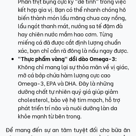
Phần thịt bụng cực kỳ "dễ tính" trong việc
kết hợp gia vị. Bạn có thể nhanh chóng hô
biến thành món lẩu măng chua cay nồng,
lẩu ngót thanh mát, nướng sa tế đậm đà
hay chiên nước mắm hao cơm. Từng
miếng cá đã được cắt định lượng chuẩn
xác, bạn chỉ cần rã đông là nấu ngay được.
"Thực phẩm vàng" dồi dào Omega-3:
Không chỉ mang lại sự thỏa mãn về vị giác,
mỡ cá bớp chứa hàm lượng cực cao
Omega-3, EPA và DHA. Đây là những
dưỡng chất tự nhiên quý giá giúp giảm
cholesterol, bảo vệ hệ tim mạch, hỗ trợ
phát triển trí não và nuôi dưỡng làn da
khỏe mạnh từ bên trong.
Để mang đến sự an tâm tuyệt đối cho bữa ăn