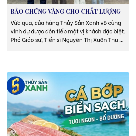
BẢO CHỨNG VÀNG CHO CHẤT LƯỢNG
Vừa qua, cửa hàng Thủy Sản Xanh vô cùng
vinh dự được đón tiếp một vị khách đặc biệt:
Phó Giáo sư, Tiến sĩ Nguyễn Thị Xuân Thu –
Nguyên Thứ trưởng Bộ Nông nghiệp và Phát
triển Nông thôn, hiện là Chuyên gia Thủy
sản hàng đầu thuộc Hiệp hội Chuyển đổi
xanh Việt Nam. Chuyến tham quan và khảo
sát trực tiếp của chuyên gia tại cửa hàng
không chỉ là niềm tự hào mà còn là lời
khẳng định mạnh mẽ nhất cho chất lượng
"Tinh hoa từ biển" mà Thủy Sản Xanh đang
theo đuổi.