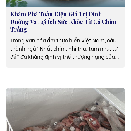
Khám Phá Toàn Diện Giá Trị Dinh
Dưỡng Và Lợi Ích Sức Khỏe Từ Cá Chim
Trắng
Trong văn hóa ẩm thực biển Việt Nam, câu
thành ngữ "Nhất chim, nhì thu, tam nhú, tứ
đé" đã khẳng định vị thế thượng hạng của
cá chim trắng. Không chỉ dừng lại là một
món ăn cao cấp xuất hiện trên các bàn tiệc
nhờ thớ thịt dày ngần, vị ngọt béo tự nhiên
và kết cấu gân cơ săn chắc, cá chim trắng
còn là một "bản đồ dinh dưỡng" lý tưởng.