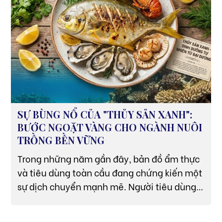
SỰ BÙNG NỔ CỦA "THỦY SẢN XANH":
BƯỚC NGOẶT VÀNG CHO NGÀNH NUÔI
TRỒNG BỀN VỮNG
Trong những năm gần đây, bản đồ ẩm thực
và tiêu dùng toàn cầu đang chứng kiến một
sự dịch chuyển mạnh mẽ. Người tiêu dùng
hiện đại không chỉ quan tâm đến độ ngon
của món ăn mà còn đặt câu hỏi sâu sắc về