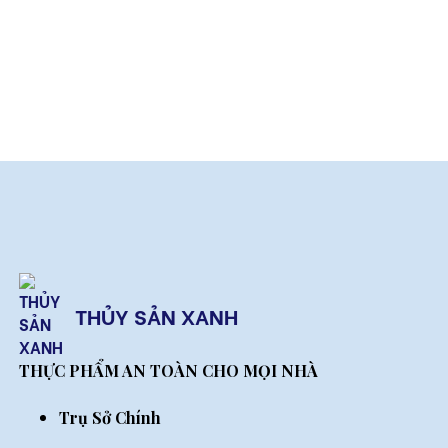
nguồn gốc, quy trình nuôi trồng và tác động
của nó đến môi trường. Từ bối cảnh khắt
khe đó, "Thủy Sản Xanh" như một hiện
tượng bùng nổ, định hình tiêu chuẩn của
ngành chăn nuôi thủy hải sản.
THỦY SẢN XANH
THỰC PHẨM AN TOÀN CHO MỌI NHÀ
Trụ Sở Chính