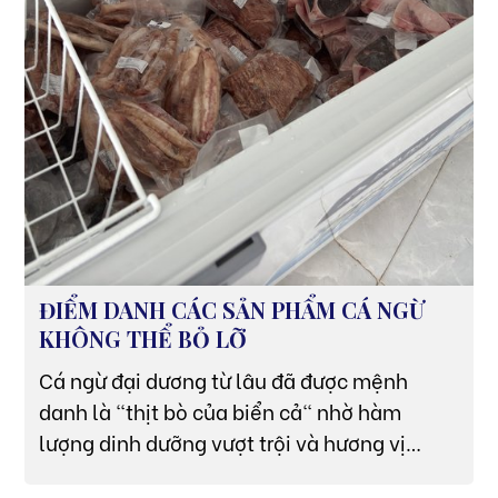
ĐIỂM DANH CÁC SẢN PHẨM CÁ NGỪ
KHÔNG THỂ BỎ LỠ
Cá ngừ đại dương từ lâu đã được mệnh
danh là "thịt bò của biển cả" nhờ hàm
lượng dinh dưỡng vượt trội và hương vị
thơm ngon đặc trưng. Tại Thủy Sản Xanh,